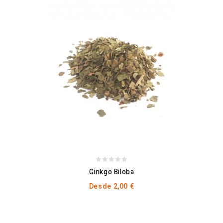
0
Ginkgo Biloba
out
Desde
2,00
€
of
5