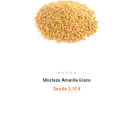
0
Mostaza Amarilla Grano
out
Desde
2,10
€
of
5