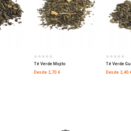
0
0
Té Verde Mojito
Té Verde G
out
out
Desde
2,70
€
Desde
2,40
of
of
5
5