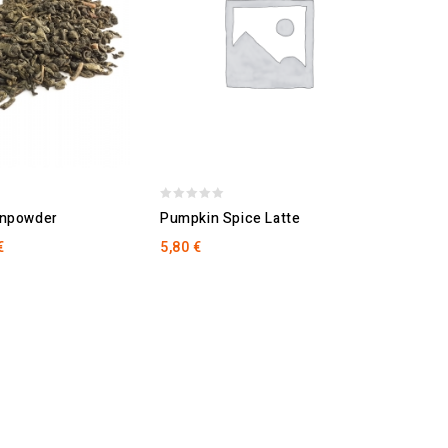
0
0
unpowder
Pumpkin Spice Latte
Rooib
out
out
€
5,80
€
Desd
of
of
5
5