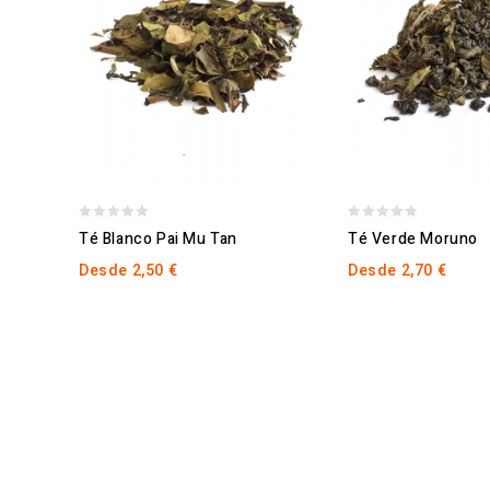
0
0
Té Blanco Pai Mu Tan
Té Verde Moruno
out
out
Desde
2,50
€
Desde
2,70
€
of
of
5
5