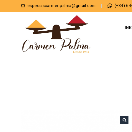
especiascarmenpalma@gmail.com
(+34) 64
INI