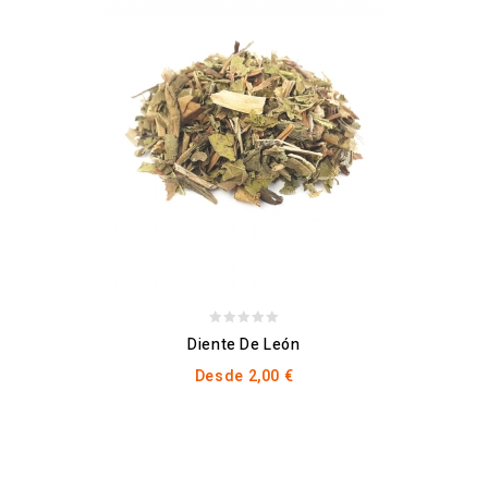
0
Diente De León
out
Desde
2,00
€
of
5