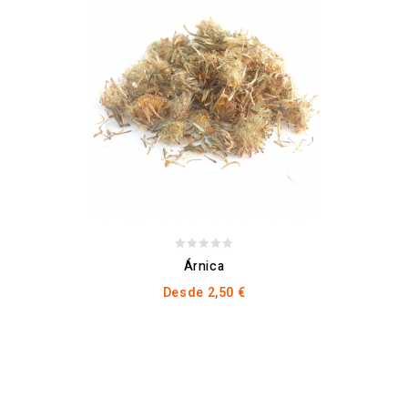
0
Árnica
out
Desde
2,50
€
of
5