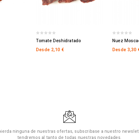
0
0
Tomate Deshidratado
Nuez Mosca
out
out
Desde
2,10
€
Desde
3,30
of
of
5
5
pierda ninguna de nuestras ofertas, subscribase a nuestro newslett
tendremos al tanto de todas nuestras novedades.