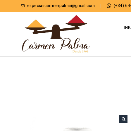
especiascarmenpalma@gmail.com
(+34) 64
INI