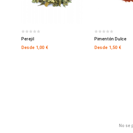
0
0
Perejil
Pimentón Dulce
out
out
Desde
1,00
€
Desde
1,50
€
of
of
5
5
No se 