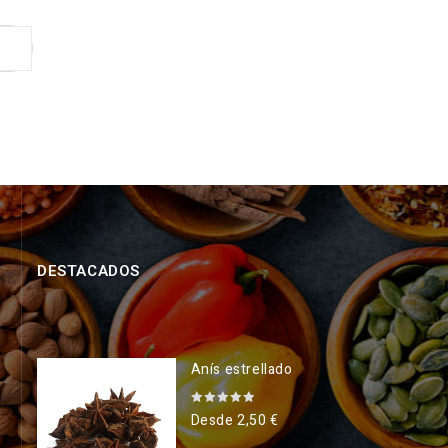
DESTACADOS
Anís estrellado
0
Desde
2,50
€
out