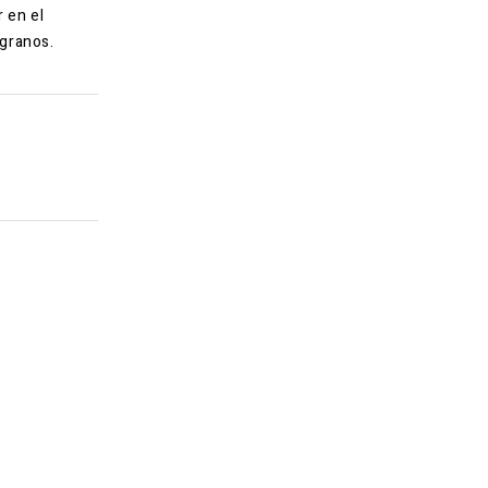
 en el
 granos.