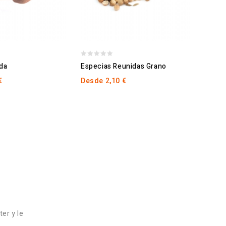
0
0
da
Especias Reunidas Grano
Clavo
out
out
€
Desde
2,10
€
Desd
of
of
5
5
er y le