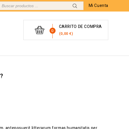
Mi Cuenta
CARRITO DE COMPRA
0
0,00
€
?
, anteposuerit litterarum formas humanitatis per