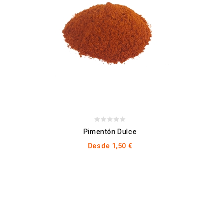
0
Pimentón Dulce
out
Desde
1,50
€
of
5