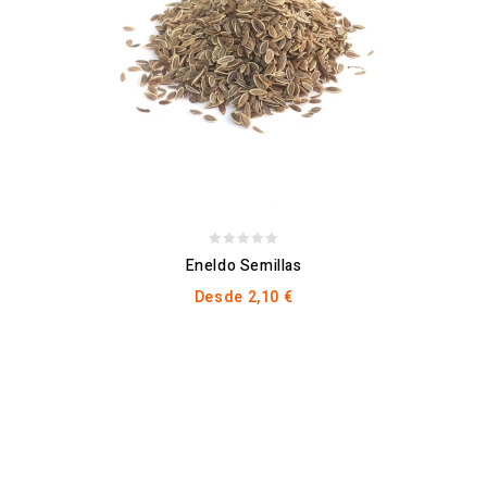
0
Eneldo Semillas
out
Desde
2,10
€
of
5